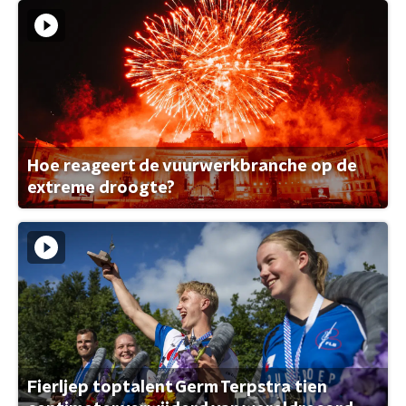
Hoe reageert de vuurwerkbranche op de
extreme droogte?
Fierljep toptalent Germ Terpstra tien