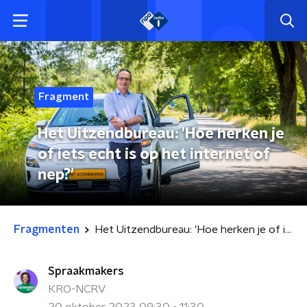
Fragment
Het Uitzendbureau: 'Hoe herken je
of iets echt is op het internet of
nep?'
Fragmenten
Het Uitzendbureau: 'Hoe herken je of iets echt is op het internet of nep?'
Spraakmakers
KRO-NCRV