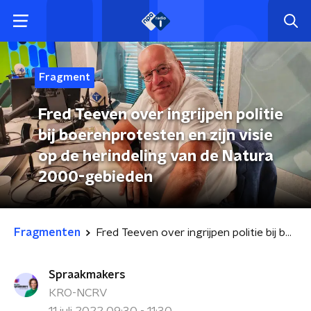
Fragment
Fred Teeven over ingrijpen politie
bij boerenprotesten en zijn visie
op de herindeling van de Natura
2000-gebieden
Fragmenten
Fred Teeven over ingrijpen politie bij boerenprotesten en zijn visie op de herindeling van de Natura 2000-gebieden
Spraakmakers
KRO-NCRV