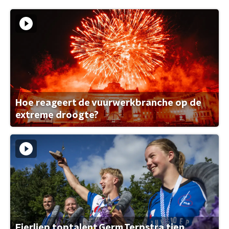
Hoe reageert de vuurwerkbranche op de
extreme droogte?
Fierljep toptalent Germ Terpstra tien