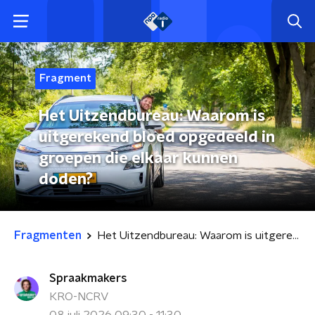
Fragment
Het Uitzendbureau: Waarom is
uitgerekend bloed opgedeeld in
groepen die elkaar kunnen
doden?
Fragmenten
Het Uitzendbureau: Waarom is uitgerekend bloed opgedeeld in groepen die elkaar kunnen doden?
Spraakmakers
KRO-NCRV