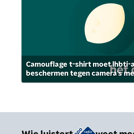
Camouflage t-shirt moet lhbti-
beschermen tegen camera's met 