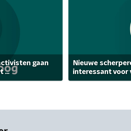
activisten gaan
Nieuwe scherpere
...
interessant voor