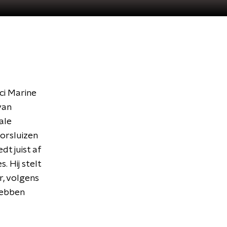
ci Marine
van
ale
orsluizen
dt juist af
 Hij stelt
r, volgens
 hebben