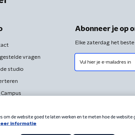
er
o
Abonneer je op o
Elke zaterdag het beste
act
gestelde vragen
de studio
erteren
 Campus