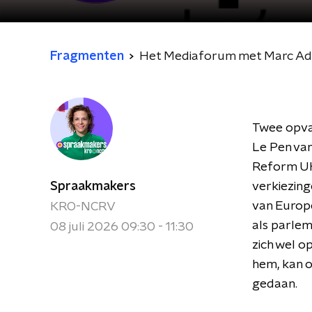
Fragmenten
Het Mediaforum met Marc Adri
Twee opval
Le Pen va
Reform UK
Spraakmakers
verkiezing
van Europee
KRO-NCRV
als parlem
08 juli 2026 09:30 - 11:30
zich wel op
hem, kan o
gedaan.