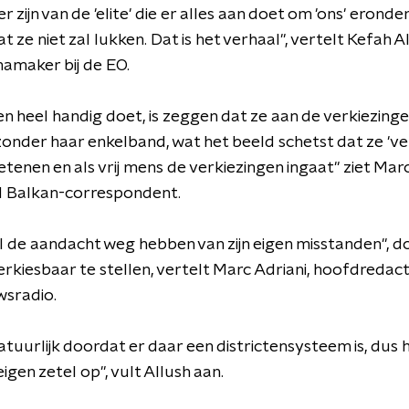
r zijn van de 'elite' die er alles aan doet om 'ons' eronde
 ze niet zal lukken. Dat is het verhaal", vertelt Kefah Al
maker bij de EO.
n heel handig doet, is zeggen dat ze aan de verkiezing
nder haar enkelband, wat het beeld schetst dat ze 'verl
etenen en als vrij mens de verkiezingen ingaat" ziet Mar
d Balkan-correspondent.
l de aandacht weg hebben van zijn eigen misstanden", do
rkiesbaar te stellen, vertelt Marc Adriani, hoofdredac
sradio.
atuurlijk doordat er daar een districtensysteem is, dus h
 eigen zetel op", vult Allush aan.