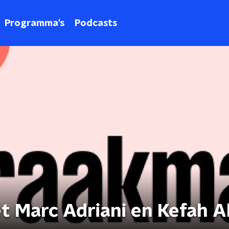
Programma's
Podcasts
 Marc Adriani en Kefah A