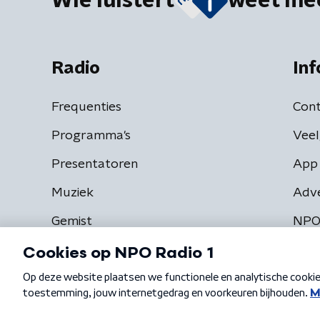
Wie luistert
weet me
Radio
Inf
Frequenties
Cont
Programma's
Veel
Presentatoren
App 
Muziek
Adv
Gemist
NPO
Algemene voorwaarden
Privacybeleid