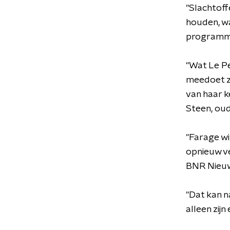
"Slachtoffe
houden, wat
programma
"Wat Le Pe
meedoet zo
van haar k
Steen, ou
"Farage wi
opnieuw ve
BNR Nieuw
"Dat kan n
alleen zijn