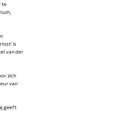
r te
lush,
en
ost' is
cel van der
or zich
teur van
ij geeft