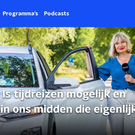
Programma's
Podcasts
Is tijdreizen mogelijk en
n ons midden die eigenlij