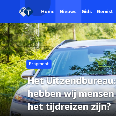
Home
Nieuws
Gids
Gemist
Fragment
Het Uitzendbureau: 
hebben wij mensen i
het tijdreizen zijn?