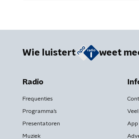
Wie luistert
weet me
Radio
Inf
Frequenties
Cont
Programma's
Veel
Presentatoren
App 
Muziek
Adv