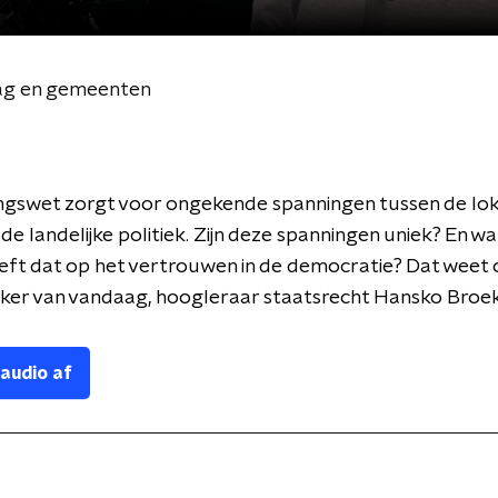
ag en gemeenten
ingswet zorgt voor ongekende spanningen tussen de lo
 de landelijke politiek. Zijn deze spanningen uniek? En w
eft dat op het vertrouwen in de democratie? Dat weet
er van vandaag, hoogleraar staatsrecht Hansko Broe
 audio af