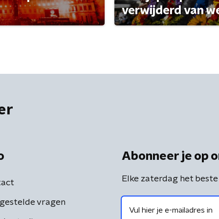
verwijderd van w
er
o
Abonneer je op o
Elke zaterdag het beste
act
gestelde vragen