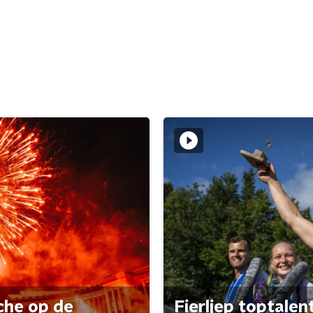
che op de
Fierljep toptalen