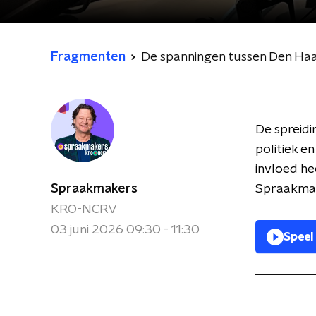
Fragmenten
De spanningen tussen Den Ha
De spreid
politiek en
invloed he
Spraakmakers
Spraakmak
KRO-NCRV
03 juni 2026 09:30 - 11:30
Speel