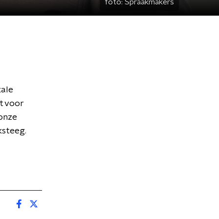
foto:
Spraakmakers
kale
at voor
 onze
ksteeg.