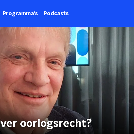
Programma's
Podcasts
over oorlogsrecht?