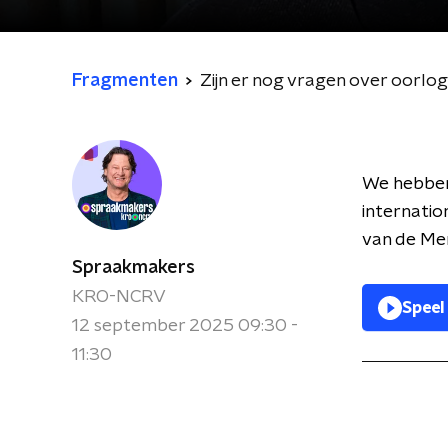
Fragmenten
Zijn er nog vragen over oorlo
We hebben 
internatio
van de Me
Spraakmakers
KRO-NCRV
Speel
12 september 2025 09:30 -
11:30