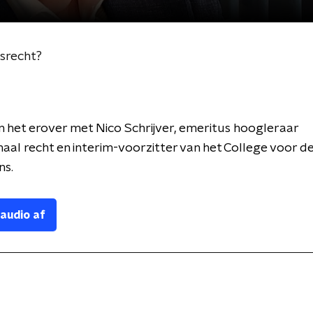
gsrecht?
het erover met Nico Schrijver, emeritus hoogleraar
naal recht en interim-voorzitter van het College voor 
ns.
 audio af