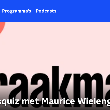
Programma's
Podcasts
squiz met Maurice Wielen