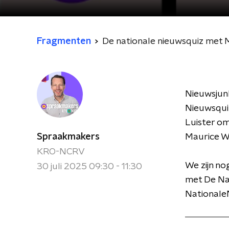
Fragmenten
De nationale nieuwsquiz met 
Nieuwsjun
Nieuwsquiz
Luister om
Spraakmakers
Maurice W
KRO-NCRV
We zijn no
30 juli 2025 09:30 - 11:30
met De Nat
NationaleN