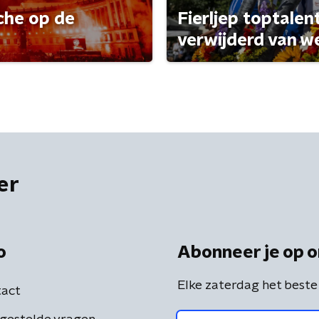
che op de
Fierljep toptalen
verwijderd van w
er
o
Abonneer je op o
Elke zaterdag het beste
act