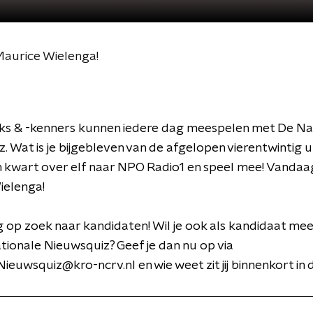
Maurice Wielenga!
ks & -kenners kunnen iedere dag meespelen met De Na
. Wat is je bijgebleven van de afgelopen vierentwintig 
 kwart over elf naar NPO Radio1 en speel mee! Vandaa
ielenga!
g op zoek naar kandidaten! Wil je ook als kandidaat me
ionale Nieuwsquiz? Geef je dan nu op via
ieuwsquiz@kro-ncrv.nl en wie weet zit jij binnenkort in 