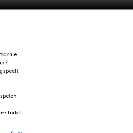
tionale
uur?
g speelt
espelen
de studio!