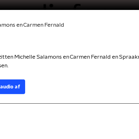
amons en Carmen Fernald
 zitten Michelle Salamons en Carmen Fernald en Spraa
sen.
 audio af