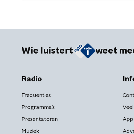
Wie luistert
weet me
Radio
Inf
Frequenties
Cont
Programma's
Veel
Presentatoren
App 
Muziek
Adv