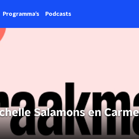
Programma's
Podcasts
chelle Salamons en Carm