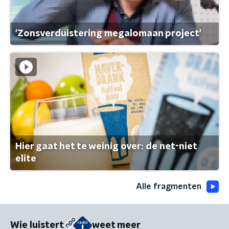
'Zonsverduistering megalomaan project'
Hier gaat het te weinig over: de net-niet
elite
Alle fragmenten
Wie luistert
weet meer