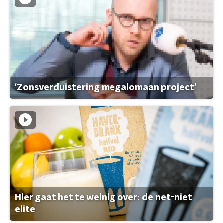
'Zonsverduistering megalomaan project'
Hier gaat het te weinig over: de net-niet
elite