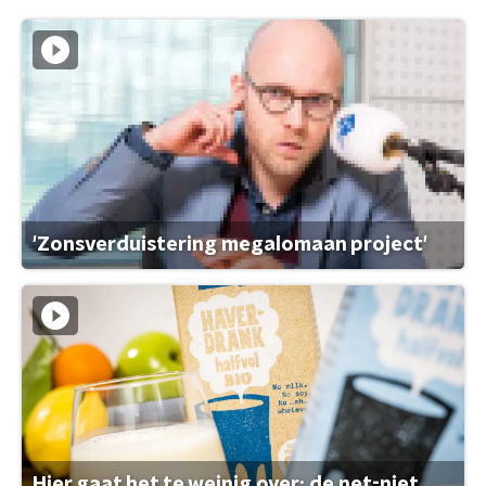
'Zonsverduistering megalomaan project'
Hier gaat het te weinig over: de net-niet