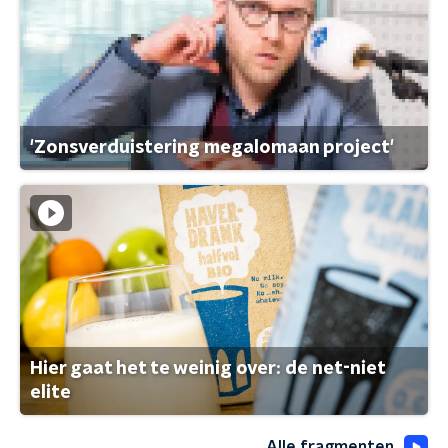
'Zonsverduistering megalomaan project'
Hier gaat het te weinig over: de net-niet
elite
Alle fragmenten