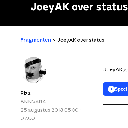
JoeyAK over status
Fragmenten
JoeyAK over status
JoeyAK gaa
Speel
Riza
BNNVARA
25 augustus 2018 05:00 -
07:00