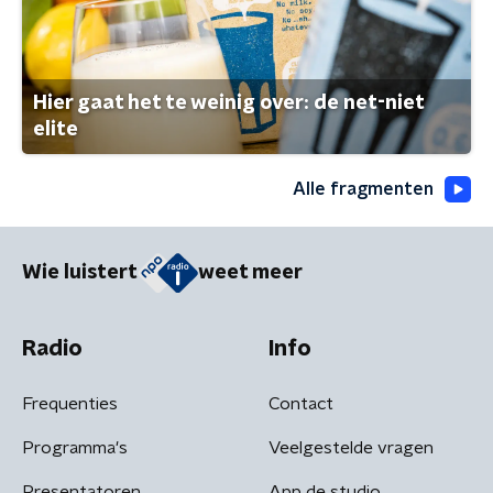
Hier gaat het te weinig over: de net-niet
elite
Alle fragmenten
Wie luistert
weet meer
Radio
Info
Frequenties
Contact
Programma's
Veelgestelde vragen
Presentatoren
App de studio