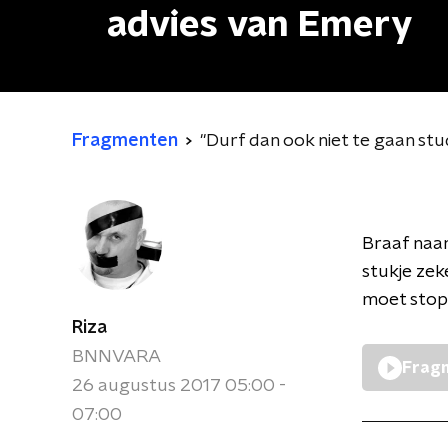
advies van Emery
Fragmenten
"Durf dan ook niet te gaan st
Braaf naar
stukje zek
moet stopp
Riza
BNNVARA
Fragm
26 augustus 2017 05:00 -
07:00