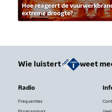
Hoe reageert de vuurwerkbran
extreme droogte?
Wie luistert
weet me
Radio
Inf
Frequenties
Cont
Programma's
Veel