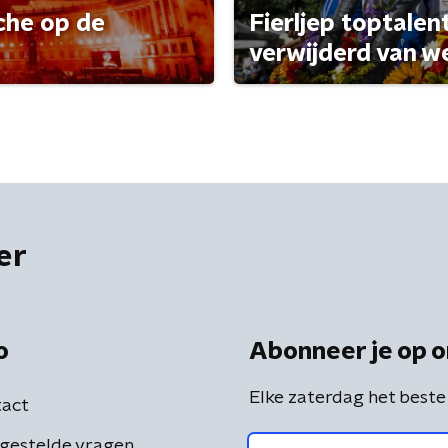
che op de
Fierljep toptalen
verwijderd van w
er
o
Abonneer je op o
Elke zaterdag het beste
act
gestelde vragen