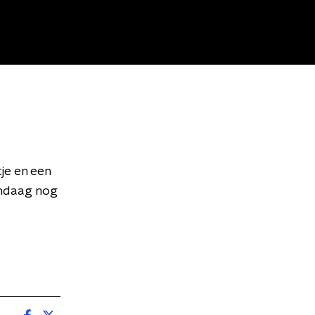
je en een
andaag nog