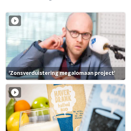
'Zonsverduistering megalomaan project'