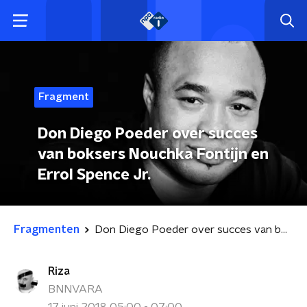
Fragment
Don Diego Poeder over succes
van boksers Nouchka Fontijn en
Errol Spence Jr.
Fragmenten
Don Diego Poeder over succes van boksers Nouchka Fontijn en Errol Spence Jr.
Riza
BNNVARA