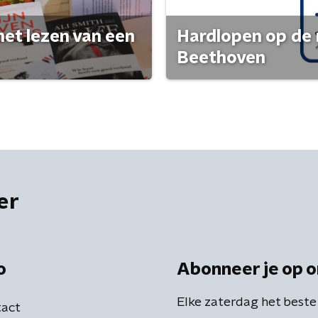
het lezen van een
Hardlopen op de 
Beethoven
er
o
Abonneer je op o
Elke zaterdag het beste
act