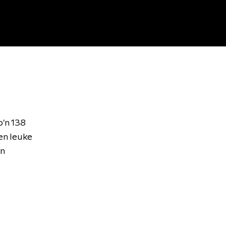
o'n 138
en leuke
an