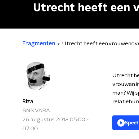
Utrecht heeft een 
Fragmenten
Utrecht heeft een vrouwenov
Utrecht he
vrouwen in
man? Wij 
Riza
relatiebu
BNNVARA
26 augustus 2018 05:00 -
Speel
07:00