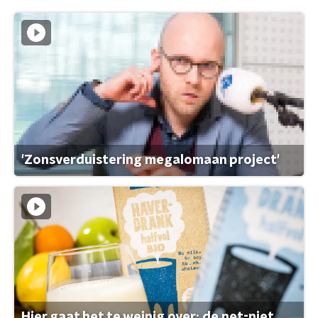
'Zonsverduistering megalomaan project'
Hier gaat het te weinig over: de net-niet