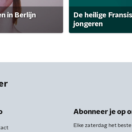
 in Berlijn
De heilige Fransi
jongeren
er
o
Abonneer je op o
Elke zaterdag het beste
act