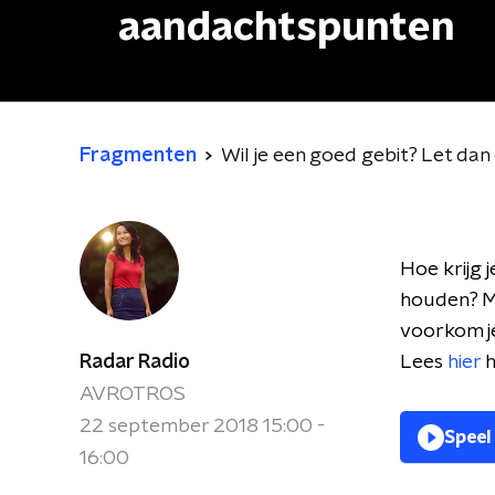
aandachtspunten
Fragmenten
Wil je een goed gebit? Let da
Hoe krijg 
houden? Mo
voorkom j
Radar Radio
Lees
hier
h
AVROTROS
22 september 2018 15:00 -
Speel
16:00