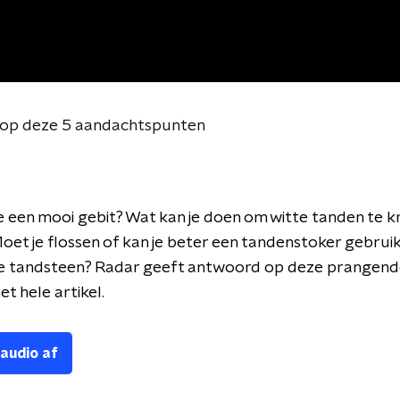
n op deze 5 aandachtspunten
je een mooi gebit? Wat kan je doen om witte tanden te kr
et je flossen of kan je beter een tandenstoker gebrui
e tandsteen? Radar geeft antwoord op deze prangend
et hele artikel.
 audio af