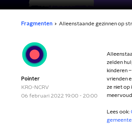
Fragmenten
Alleenstaande gezinnen op st
Alleenstaa
zelden hu
kinderen –
Pointer
vrienden e
ze niet op
KRO-NCRV
meervoudi
06 februari 2022 19:00 - 20:00
Lees ook:
gemeente