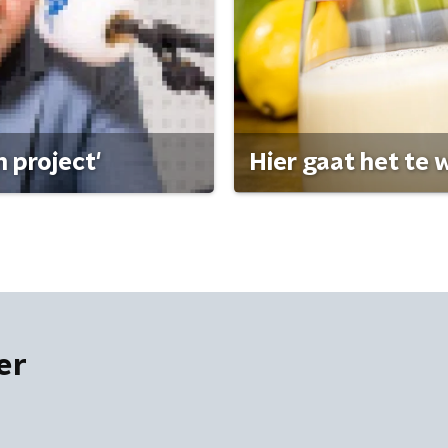
 project'
Hier gaat het te w
er