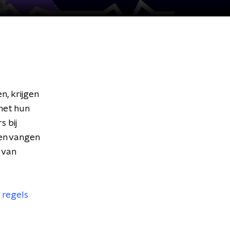
n, krijgen
met hun
s bij
ten vangen
 van
 regels