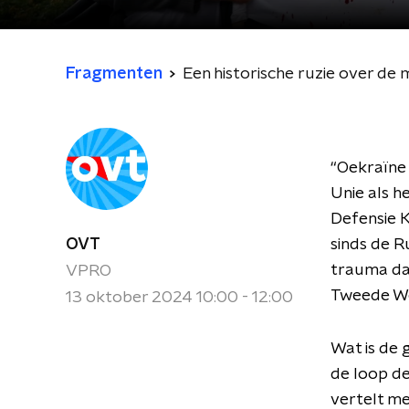
Fragmenten
Een historische ruzie over de
“Oekraïne 
Unie als h
Defensie K
OVT
sinds de Ru
trauma dat
VPRO
Tweede We
13 oktober 2024 10:00 - 12:00
Wat is de g
de loop de
vertelt me