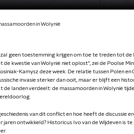
 massamoorden in Wolynië
zal geen toestemming krijgen om toe te treden tot de
et de kwestie van Wolynië niet oplost”, zei de Poolse Min
osiniak-Kamysz deze week. De relatie tussen Polen en 
ssische invasie sterker dan ooit, maar er blijft een histo
 de landen verdeelt: de massamoorden in Wolynië tijd
reldoorlog.
eschiedenis van dit conflict en hoe heeft de discussie ero
r jaren ontwikkeld? Historicus Ivo van de Wijdeven is te
er.