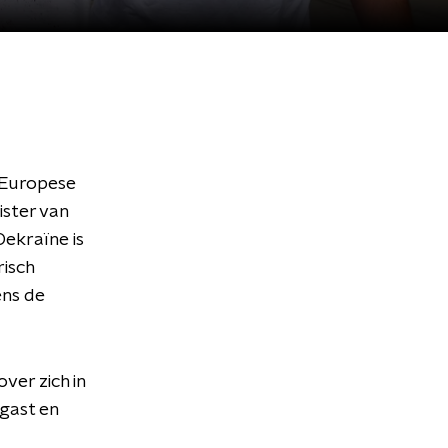
 Europese
ister van
Oekraïne is
risch
ens de
ver zich in
 gast en