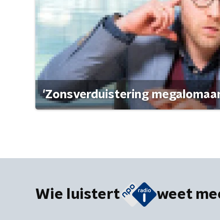
'Zonsverduistering megalomaan
Wie luistert
weet me