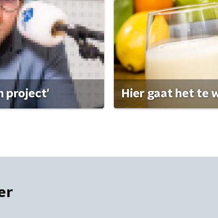
 project'
Hier gaat het te w
er