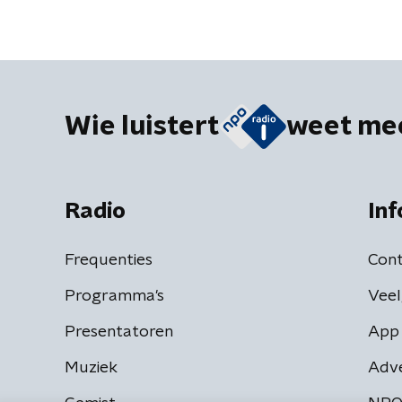
Wie luistert
weet me
Radio
Inf
Frequenties
Cont
Programma's
Veel
Presentatoren
App 
Muziek
Adv