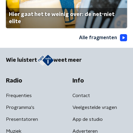
Hier gaat het te weinig over: de net-niet
elite
Alle fragmenten
Wie luistert
weet meer
Radio
Info
Frequenties
Contact
Programma's
Veelgestelde vragen
Presentatoren
App de studio
Muziek
Adverteren