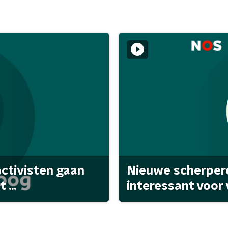
activisten gaan
Nieuwe scherpere
...
interessant voor