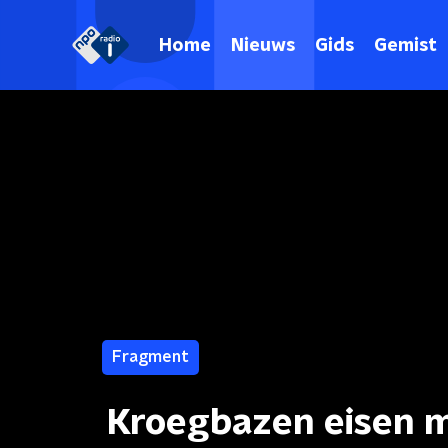
Home
Nieuws
Gids
Gemist
Fragment
Kroegbazen eisen m