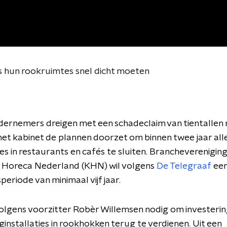
s hun rookruimtes snel dicht moeten
ernemers dreigen met een schadeclaim van tientallen 
 het kabinet de plannen doorzet om binnen twee jaar all
s in restaurants en cafés te sluiten. Brancheverenigin
e Horeca Nederland (KHN) wil volgens
De Telegraaf
ee
eriode van minimaal vijf jaar.
s volgens voorzitter Robèr Willemsen nodig om investerin
ginstallaties in rookhokken terug te verdienen. Uit een