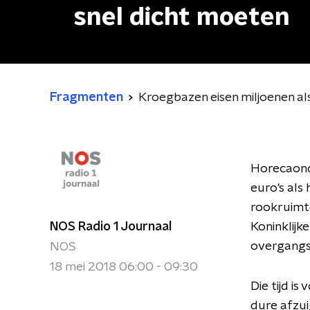
snel dicht moeten
Fragmenten
Kroegbazen eisen miljoenen al
Horecaond
euro's als
rookruimte
NOS Radio 1 Journaal
Koninklijk
overgangsp
NOS
18 mei 2018 06:00 - 09:30
Die tijd i
dure afzui