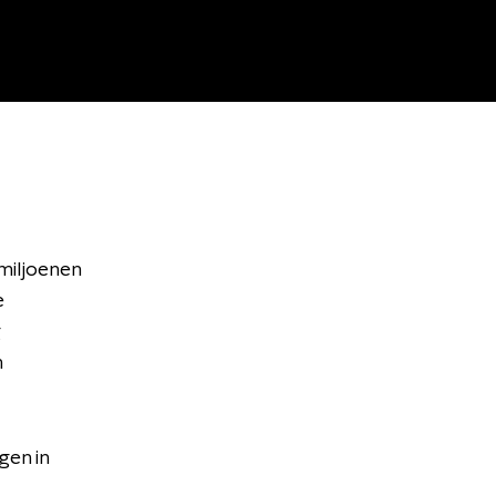
miljoenen
e
g
n
gen in