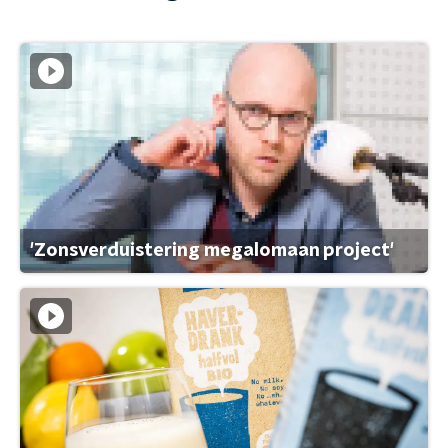
'Zonsverduistering megalomaan project'