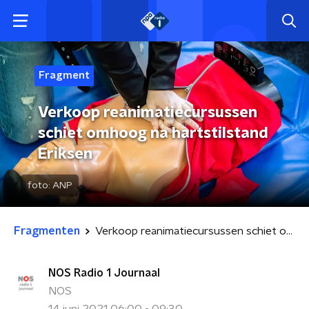
Fragment
Verkoop reanimatiecursussen
schiet omhoog na hartstilstand
Eriksen
foto:
ANP
Fragmenten
Verkoop reanimatiecursussen schiet omhoog na hartstilstand Eriksen
NOS Radio 1 Journaal
NOS