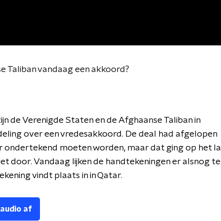
e Taliban vandaag een akkoord?
zijn de Verenigde Staten en de Afghaanse Taliban in
eling over een vredesakkoord. De deal had afgelopen
 ondertekend moeten worden, maar dat ging op het la
t door. Vandaag lijken de handtekeningen er alsnog t
kening vindt plaats in in Qatar.
 audio af