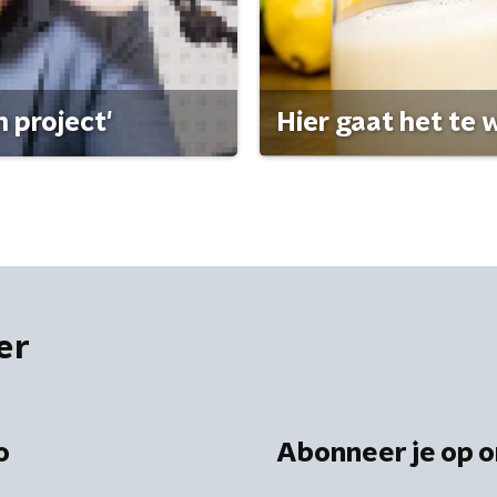
 project'
Hier gaat het te w
er
o
Abonneer je op o