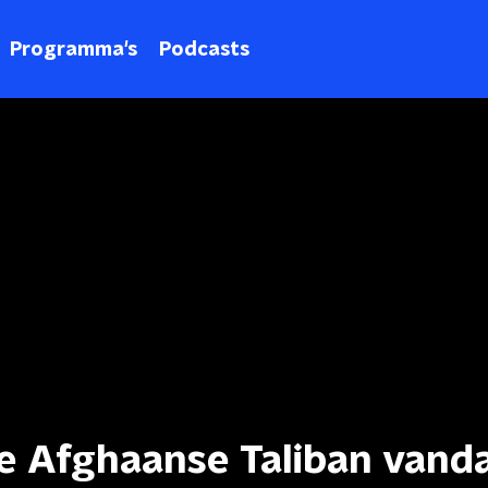
Programma's
Podcasts
e Afghaanse Taliban vand