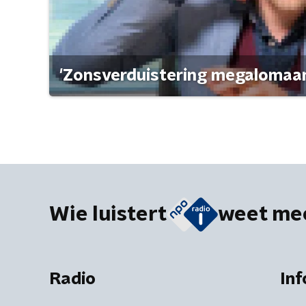
'Zonsverduistering megalomaan
Wie luistert
weet me
Radio
Inf