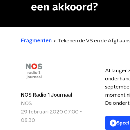
een akkoord?
Fragmenten
Tekenen de VS en de Afghaans
Al langer 
onderhand
september
NOS Radio 1 Journaal
moment nie
De onderte
NOS
29 februari 2020 07:00 -
08:30
Speel