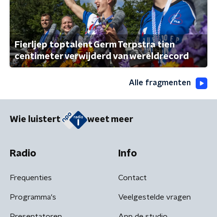
Fierljep toptalent Germ Terpstra tien
centimeter verwijderd van wereldrecord
Alle fragmenten
Wie luistert
weet meer
Radio
Info
Frequenties
Contact
Programma's
Veelgestelde vragen
Presentatoren
App de studio