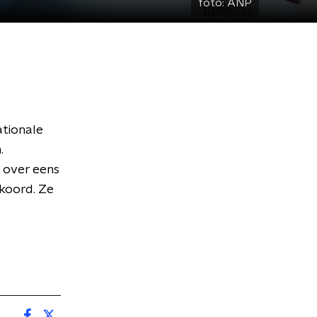
foto:
ANP
ationale
.
t over eens
koord. Ze