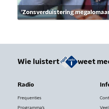
'Zonsverduistering megalomaan
Wie luistert
weet me
Radio
Inf
Frequenties
Cont
Programma's
Veel