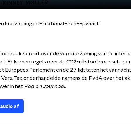
erduurzaming internationale scheepvaart
doorbraak bereikt over de verduurzaming van de intern
t. Er komen regels over de CO2-uitstoot voor schepen
het Europees Parlement en de 27 lidstaten het vannach
 Vera Tax onderhandelde namens de PvdA over het ak
over in het
Radio 1 Journaal.
 audio af