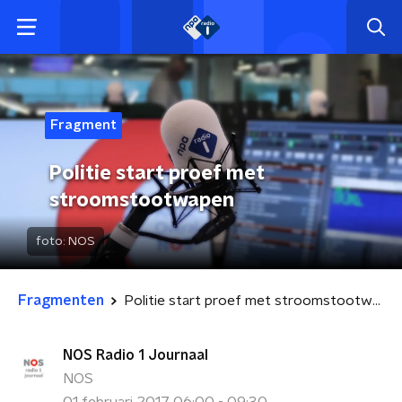
Fragment
Politie start proef met
stroomstootwapen
foto:
NOS
Fragmenten
Politie start proef met stroomstootwapen
NOS Radio 1 Journaal
NOS