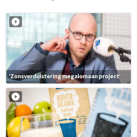
'Zonsverduistering megalomaan project'