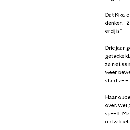
Dat Kika o
denken. "Z
erbij is."
Drie jaar g
getackeld.
ze niet aa
weer bewez
staat ze er
Haar oude
over. Wel 
speelt. Ma
ontwikkeld