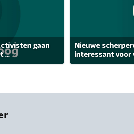
activisten gaan
Nieuwe scherpere
...
interessant voor
er