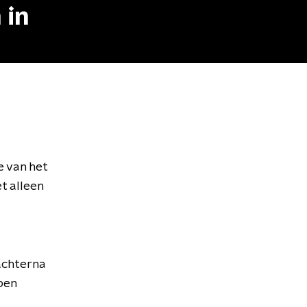
 in
 van het
t alleen
.
 achterna
ben