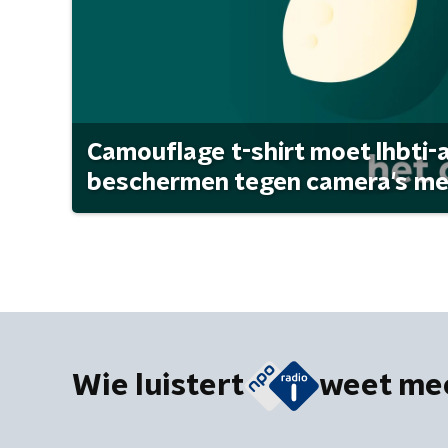
Camouflage t-shirt moet lhbti-
beschermen tegen camera's met 
Wie luistert
weet me