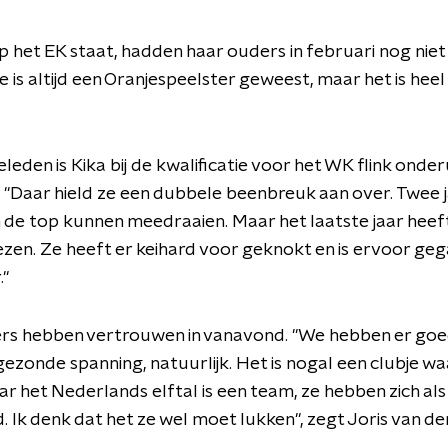
p het EK staat, hadden haar ouders in februari nog nie
e is altijd een Oranjespeelster geweest, maar het is heel
eleden is Kika bij de kwalificatie voor het WK flink onder
 "Daar hield ze een dubbele beenbreuk aan over. Twee j
n de top kunnen meedraaien. Maar het laatste jaar heeft
en. Ze heeft er keihard voor geknokt en is ervoor geg
."
rs hebben vertrouwen in vanavond. "We hebben er goe
gezonde spanning, natuurlijk. Het is nogal een clubje wa
ar het Nederlands elftal is een team, ze hebben zich al
. Ik denk dat het ze wel moet lukken", zegt Joris van der