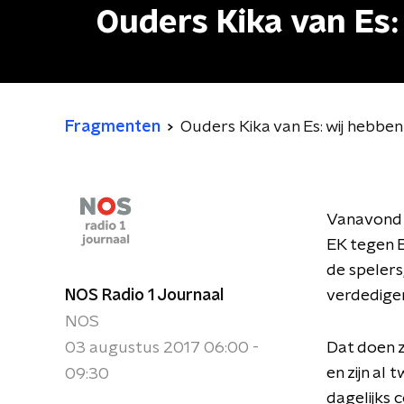
Ouders Kika van Es:
Fragmenten
Ouders Kika van Es: wij hebben
Vanavond 
EK tegen E
de spelers
NOS Radio 1 Journaal
verdediger
NOS
03 augustus 2017 06:00 -
Dat doen z
en zijn a
09:30
dagelijks 