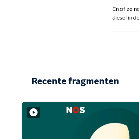
En of ze n
diesel in d
Recente fragmenten