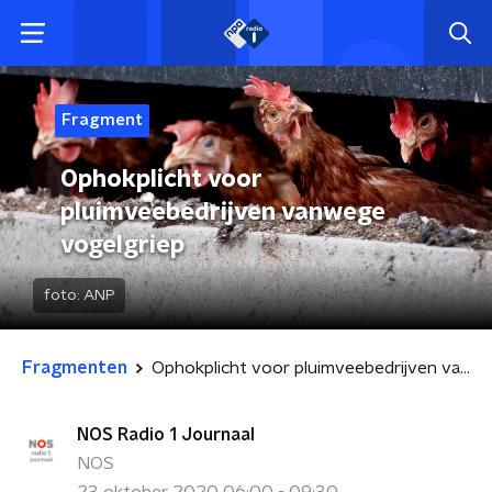
Fragment
Ophokplicht voor
pluimveebedrijven vanwege
vogelgriep
foto:
ANP
Fragmenten
Ophokplicht voor pluimveebedrijven vanwege vogelgriep
NOS Radio 1 Journaal
NOS