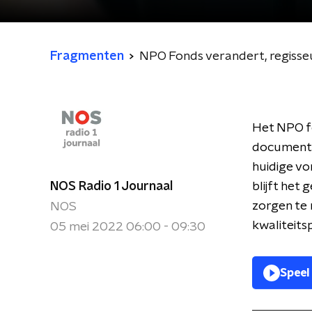
Fragmenten
NPO Fonds verandert, regisse
Het NPO fo
documentair
huidige vo
NOS Radio 1 Journaal
blijft het
zorgen te 
NOS
kwaliteits
05 mei 2022 06:00 - 09:30
Speel