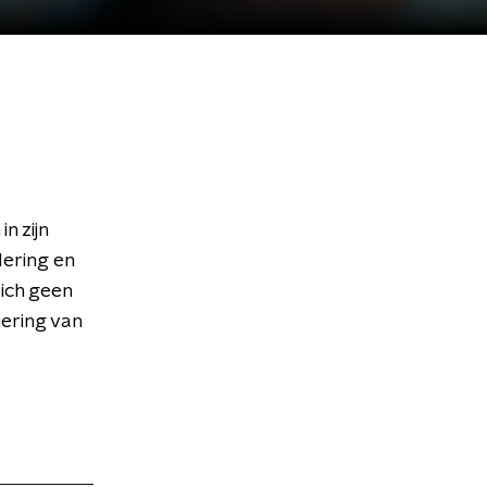
n zijn
dering en
zich geen
iering van