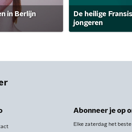
 in Berlijn
De heilige Fransi
jongeren
er
o
Abonneer je op o
Elke zaterdag het beste
act