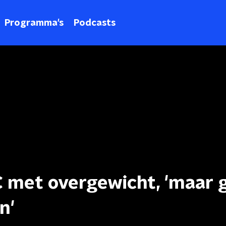
Programma's
Podcasts
C met overgewicht, 'maar 
n'