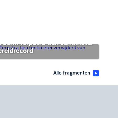
t Germ Terpstra tien centimeter
ereldrecord
Alle fragmenten