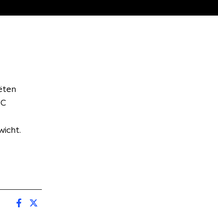
ëten
IC
wicht.