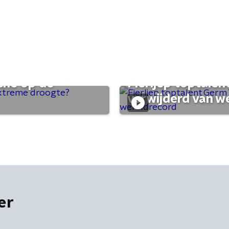
che op de
Fierljep toptalen
verwijderd van w
er