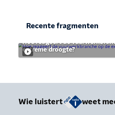
Recente fragmenten
Hoe reageert de vuurwerkbran
extreme droogte?
Wie luistert
weet me