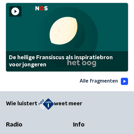
De heilige Fransiscus als inspiratiebron
voor jongeren
Alle fragmenten
Wie luistert
weet meer
Radio
Info