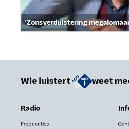
'Zonsverduistering megalomaan
Wie luistert
weet me
Radio
Inf
Frequenties
Cont