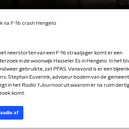
k na F-16 crash Hengelo
 het neerstorten van een F-16 straaljager komt er een
zoek in de woonwijk Hasseler Es in Hengelo. In het b
ndweer gebruikte, zat PFAS. Vanavond is er een bijee
rs. Stephan Euverink, adviseur bodem van de gemeen
egt in het
Radio 1 Journaal
uit waarom er na ruim dertig
zoek komt.
 audio af