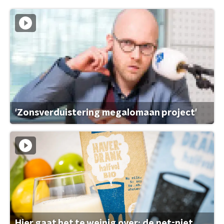
'Zonsverduistering megalomaan project'
Hier gaat het te weinig over: de net-niet