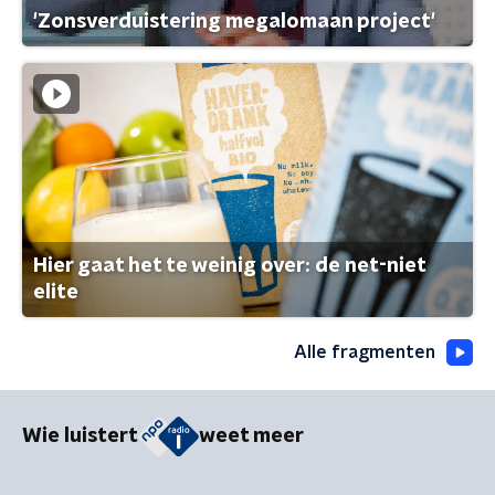
'Zonsverduistering megalomaan project'
Hier gaat het te weinig over: de net-niet
elite
Alle fragmenten
Wie luistert
weet meer