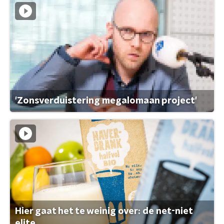
'Zonsverduistering megalomaan project'
Hier gaat het te weinig over: de net-niet
elite