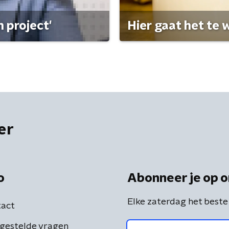
 project'
Hier gaat het te w
er
o
Abonneer je op o
Elke zaterdag het beste
act
gestelde vragen