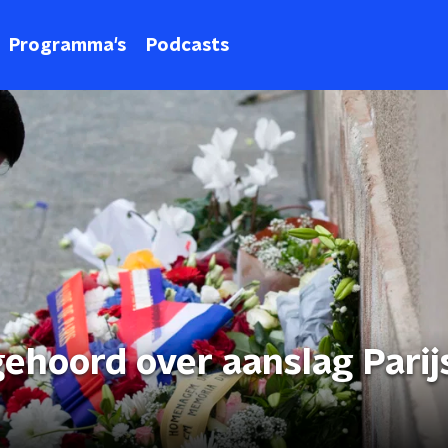
Programma's
Podcasts
ehoord over aanslag Parij