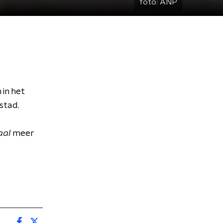
foto:
ANP
in het
stad.
aal
meer