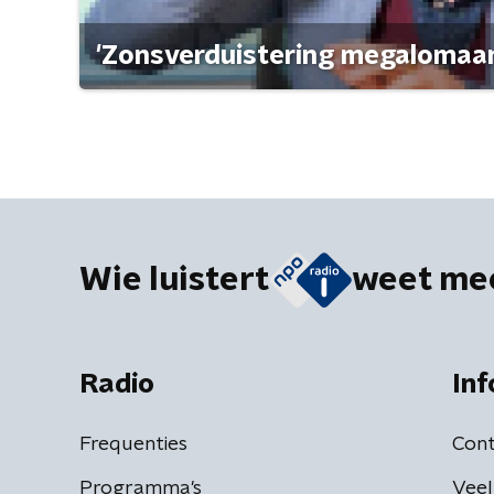
'Zonsverduistering megalomaan
Wie luistert
weet me
Radio
Inf
Frequenties
Cont
Programma's
Veel