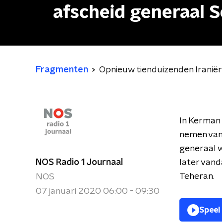
afscheid generaal S
Fragmenten
Opnieuw tienduizenden Iraniër
In Kerman 
nemen van 
generaal w
NOS Radio 1 Journaal
later vand
Teheran.
NOS
07 januari 2020 06:00 - 09:30
Speel