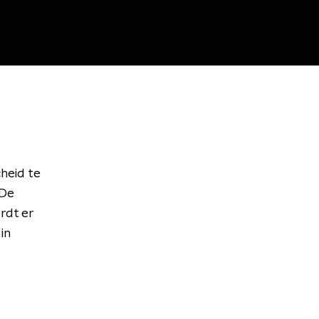
heid te
 De
rdt er
in