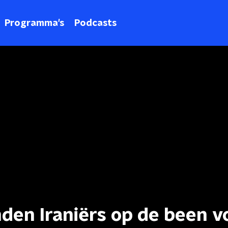
Programma's
Podcasts
den Iraniërs op de been v