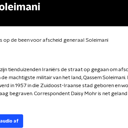
oleimani
s op de been voor afscheid generaal Soleimani
zijn tienduizenden Iraniërs de straat op gegaan om afsc
de machtigste militair van het land, Qassem Soleimani.
erd in 1957 in die Zuidoost-Iraanse stad geboren en wo
aag begraven. Correspondent Daisy Mohr is net geland 
 audio af