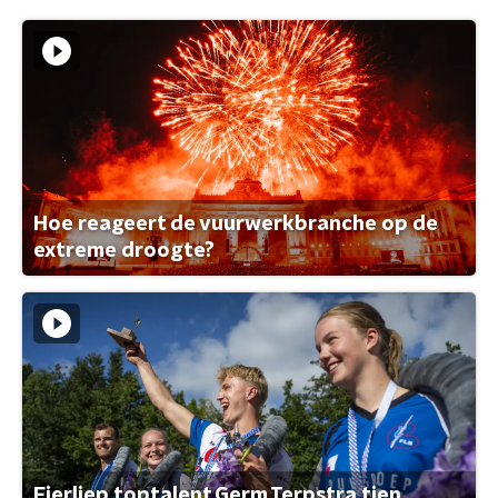
Hoe reageert de vuurwerkbranche op de
extreme droogte?
Fierljep toptalent Germ Terpstra tien