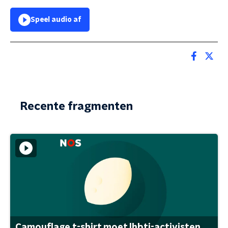
Speel audio af
Recente fragmenten
Camouflage t-shirt moet lhbti-activisten