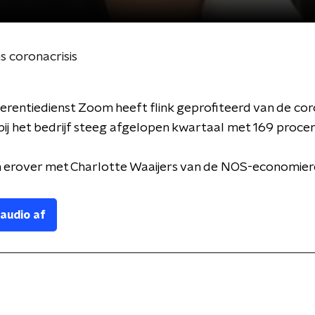
 coronacrisis
rentiedienst Zoom heeft flink geprofiteerd van de coro
ij het bedrijf steeg afgelopen kwartaal met 169 procen
 erover met Charlotte Waaijers van de NOS-economier
 audio af