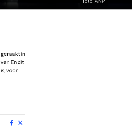
foto:
ANP
 geraakt in
ver. En dit
is, voor