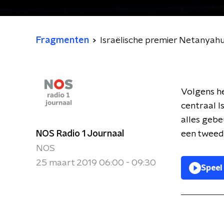
Fragmenten
Israëlische premier Netanyah
Volgens he
centraal Is
alles gebe
NOS Radio 1 Journaal
een tweed
NOS
25 maart 2019 06:00 - 09:30
Speel