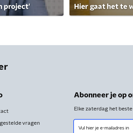
 project'
Hier gaat het te w
er
o
Abonneer je op o
Elke zaterdag het beste
act
gestelde vragen